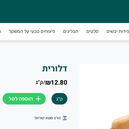
פירות יבשים
סלטים
תבלינים
פיצוחים טבעי על המשקל
מ
דלורית
₪12.80
/
ק"ג
הוספה לסל
ק"ג
ארץ מוצא ישראל