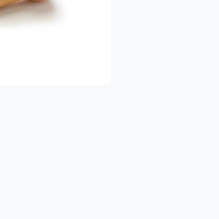
🍎 פירות וירקו
🥛 מוצרי חלב ומקר
🥫 שימורים ומוצרי בסי
🧴 מוצרי היגיינ
🍝 פסטות, אורז, טונה, מוצרי אפייה ועוד
הכל במקום אחד — בקלות ובנוחות 
להזמנות להיום ולימים הקרובים
