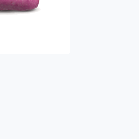
🍎 פירות וירקו
🥛 מוצרי חלב ומקר
🥫 שימורים ומוצרי בסי
🧴 מוצרי היגיינ
🍝 פסטות, אורז, טונה, מוצרי אפייה ועוד
הכל במקום אחד — בקלות ובנוחות 
להזמנות להיום ולימים הקרובים
