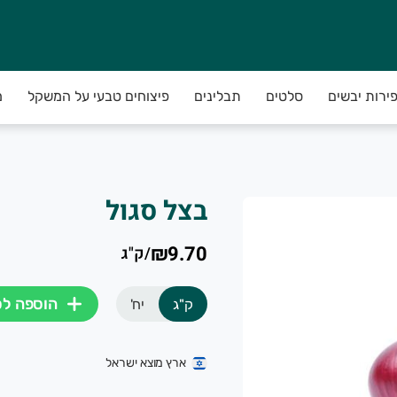
פירות יבשים
סלטים
תבלינים
פיצוחים טבעי על המשקל
מ
בצל סגול
₪9.70
/
ק"ג
הוספה ל
ק"ג
יח'
ארץ מוצא ישראל