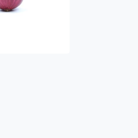
🍎 פירות וירקו
🥛 מוצרי חלב ומקר
🥫 שימורים ומוצרי בסי
🧴 מוצרי היגיינ
🍝 פסטות, אורז, טונה, מוצרי אפייה ועוד
הכל במקום אחד — בקלות ובנוחות 
להזמנות להיום ולימים הקרובים
