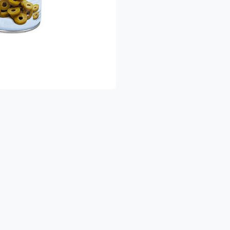
🍎 פירות וירקו
🥛 מוצרי חלב ומקר
🥫 שימורים ומוצרי בסי
🧴 מוצרי היגיינ
🍝 פסטות, אורז, טונה, מוצרי אפייה ועוד
הכל במקום אחד — בקלות ובנוחות 
להזמנות להיום ולימים הקרובים
