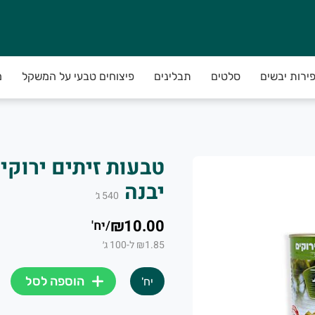
פירות יבשים
סלטים
תבלינים
פיצוחים טבעי על המשקל
מ
יבנה
540
ג׳
₪10.00
/
יח'
₪1.85 ל-100 ג׳
הוספה לסל
יח'