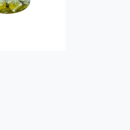
🍎 פירות וירקו
🥛 מוצרי חלב ומקר
🥫 שימורים ומוצרי בסי
🧴 מוצרי היגיינ
🍝 פסטות, אורז, טונה, מוצרי אפייה ועוד
הכל במקום אחד — בקלות ובנוחות 
להזמנות להיום ולימים הקרובים
