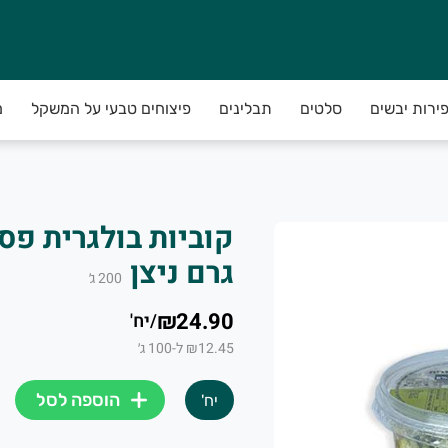
פירות יבשים
סלטים
תבלינים
פיצוחים טבעי על המשקל
מ
גרם ניצן
200
ג׳
₪24.90
/
יח'
₪12.45 ל-100 ג׳
הוספה לסל
יח'