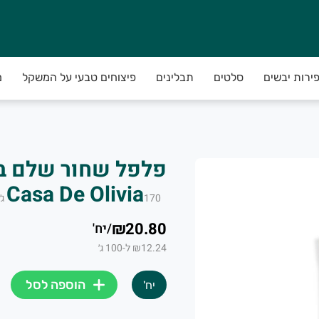
פירות יבשים
סלטים
תבלינים
פיצוחים טבעי על המשקל
מ
Casa De Olivia
170
ג׳
₪20.80
/
יח'
₪12.24 ל-100 ג׳
הוספה לסל
יח'