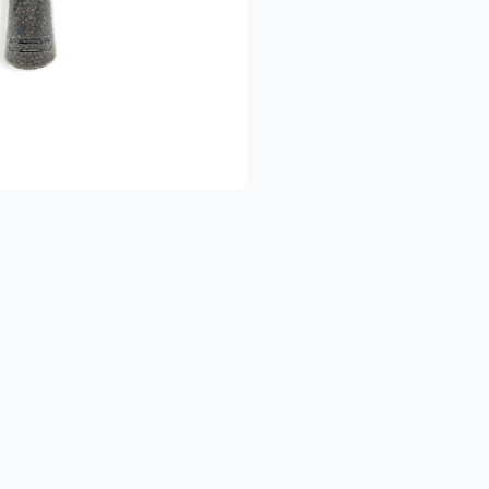
🍎 פירות וירקו
🥛 מוצרי חלב ומקר
🥫 שימורים ומוצרי בסי
🧴 מוצרי היגיינ
🍝 פסטות, אורז, טונה, מוצרי אפייה ועוד
הכל במקום אחד — בקלות ובנוחות 
להזמנות להיום ולימים הקרובים
