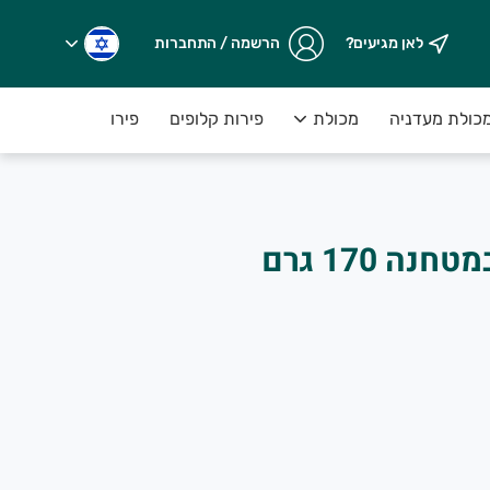
לאן מגיעים?
הרשמה / התחברות
כולת מעדניה
מכולת
פירות קלופים
פירות יבשים במשקל
פלפל שחור שלם במטחנה 170 גרם