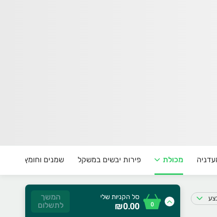
עדניה
מכולת
פירות יבשים במשקל
שמנים וחומץ על המד
המשך
סל הקניות שלי
בצע
0
₪0.00
לתשלום