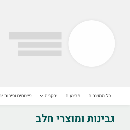
גן פרי ויר
"גן פרי וירק"
🍎🥬 ברוכים הבאים לאתר החדש ש
חדש באתר!

18:00
מהיום אפשר לבצע הזמנות לאותו היום עד השע
בלבד!
13:00
במקום ע
יותר זמן להזמין, יותר נוח לקבל 
ואנחנו נדאג שהכל יגיע אליכם טרי, איכותי ומכל הלב ❤
🎁 חדש! פינוקי השבו
חים ופירות יבשים
ירקניה
מבצעים
כל המוצרים
מעכשיו, בכל שבוע מחכים לכם פינוקים ומבצעים שווים במיוחד!

🍉 מוצרים נבחרים במחירי פינו
גבינות ומוצרי חלב
🥚 הפתעות ומבצעים מתחלפים מדי שבו
🛒 שווה להיכנס בכל שבוע ולגלות מה חדש