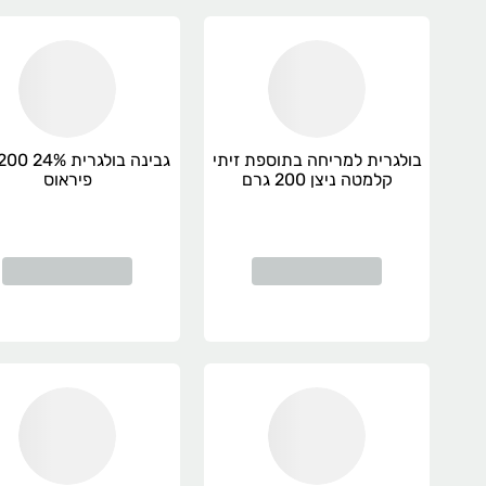
🍎 פירות וירקו
🥛 מוצרי חלב ומקר
🥫 שימורים ומוצרי בסי
🧴 מוצרי היגיינ
🍝 פסטות, אורז, טונה, מוצרי אפייה ועוד
הכל במקום אחד — בקלות ובנוחות 
בולגרית למריחה בתוספת זיתי
פיראוס
קלמטה ניצן 200 גרם
להזמנות להיום ולימים הקרובים
